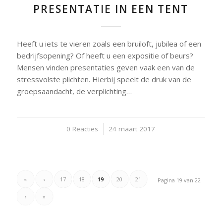
PRESENTATIE IN EEN TENT
Heeft u iets te vieren zoals een bruiloft, jubilea of een
bedrijfsopening? Of heeft u een expositie of beurs?
Mensen vinden presentaties geven vaak een van de
stressvolste plichten. Hierbij speelt de druk van de
groepsaandacht, de verplichting…
0 Reacties
/
24 maart 2017
«
‹
17
18
19
20
21
Pagina 19 van 22
›
»