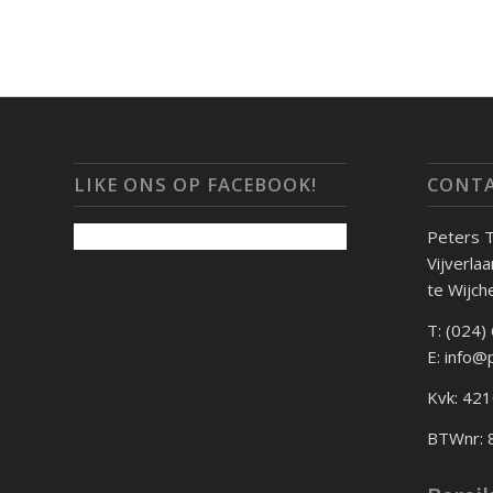
LIKE ONS OP FACEBOOK!
CONTA
Peters 
Vijverla
te Wijch
T: (024)
E: info@
Kvk: 42
BTWnr: