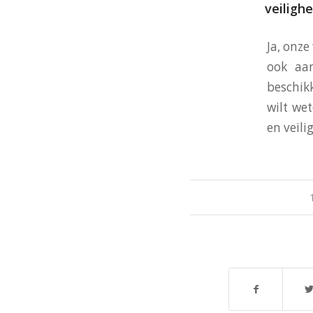
veiligh
Ja, onz
ook aa
beschik
wilt wet
en veil