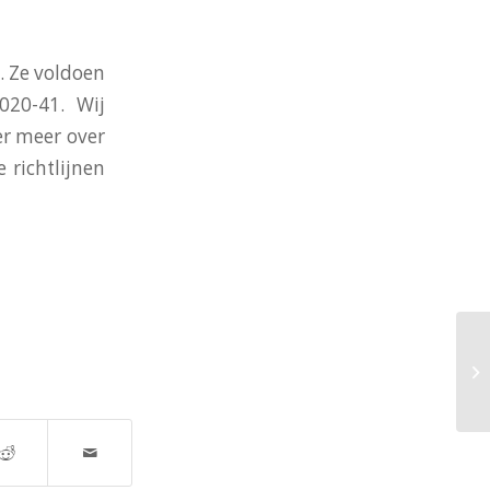
. Ze voldoen
020-41. Wij
er meer over
 richtlijnen
Wa
ra