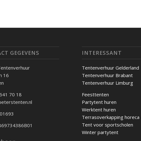
CT GEGEVENS
INTERESSANT
Tentenverhuur
Tentenverhuur Gelderland
an 16
Tentenverhuur Brabant
en
Tentenverhuur Limburg
 641 70 18
Feesttenten
peterstenten.nl
Partytent huren
Werktent huren
101693
Terrasoverkapping horeca
Tent voor sportscholen
 869734386B01
Winter partytent