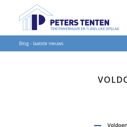
Blog - laatste nieuws
VOLDO
Voldoe
A