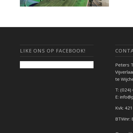
LIKE ONS OP FACEBOOK!
CONTA
Peters 
Vijverla
te Wijch
T: (024)
E: info@
Kvk: 42
BTWnr: