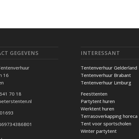
CT GEGEVENS
INTERESSANT
Tentenverhuur
Tentenverhuur Gelderland
an 16
Tentenverhuur Brabant
en
Tentenverhuur Limburg
 641 70 18
Feesttenten
peterstenten.nl
Partytent huren
Werktent huren
101693
Terrasoverkapping horeca
Tent voor sportscholen
 869734386B01
Winter partytent