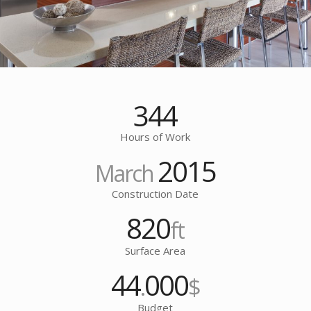
344
Hours of Work
2015
March
Construction Date
820
ft
Surface Area
44
000
.
$
Budget