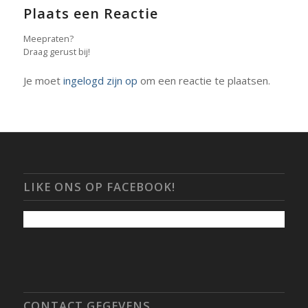
Plaats een Reactie
Meepraten?
Draag gerust bij!
Je moet
ingelogd zijn op
om een reactie te plaatsen.
LIKE ONS OP FACEBOOK!
CONTACT GEGEVENS