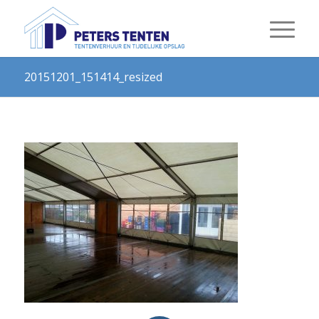
20151201_151414_resized